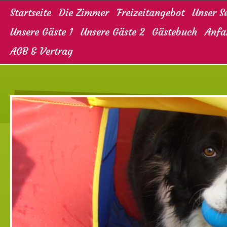
Startseite
Die Zimmer
Freizeitangebot
Unser S
Unsere Gäste 1
Unsere Gäste 2
Gästebuch
Anfa
AGB & Vertrag